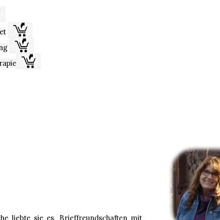
et
ng
rapie
e liebte sie es, Brieffreundschaften mit