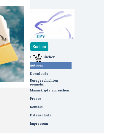
Suchen
Menü überspringen
Unsere Bücher
▼
Autoren
▼
Downloads
▼
Kurzgeschichten
gesucht
Manuskripte einreichen
Presse
Kontakt
Datenschutz
Impressum